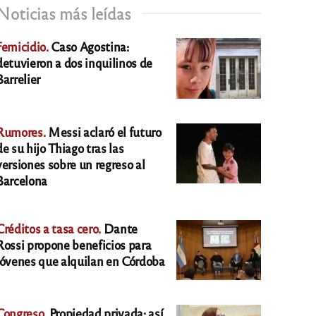
Noticias más leídas
Femicidio.
Caso Agostina:
detuvieron a dos inquilinos de
Barrelier
Rumores.
Messi aclaró el futuro
de su hijo Thiago tras las
versiones sobre un regreso al
Barcelona
Créditos a tasa cero.
Dante
Rossi propone beneficios para
jóvenes que alquilan en Córdoba
Congreso.
Propiedad privada: así