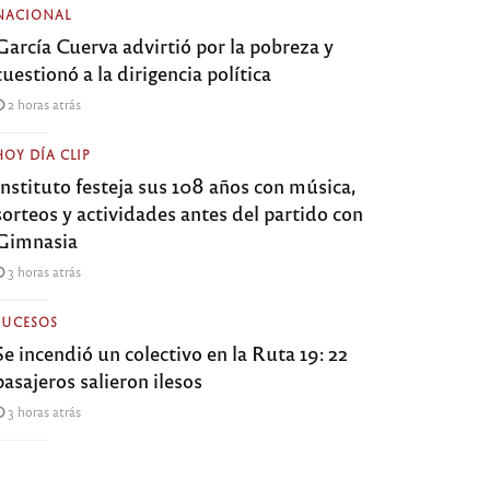
NACIONAL
García Cuerva advirtió por la pobreza y
cuestionó a la dirigencia política
2 horas atrás
HOY DÍA CLIP
Instituto festeja sus 108 años con música,
sorteos y actividades antes del partido con
Gimnasia
3 horas atrás
SUCESOS
Se incendió un colectivo en la Ruta 19: 22
pasajeros salieron ilesos
3 horas atrás