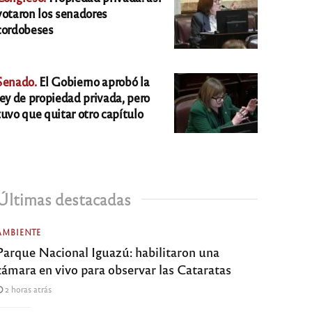
votaron los senadores
cordobeses
Senado.
El Gobierno aprobó la
ley de propiedad privada, pero
tuvo que quitar otro capítulo
Últimas destacadas
AMBIENTE
Parque Nacional Iguazú: habilitaron una
cámara en vivo para observar las Cataratas
2 horas atrás