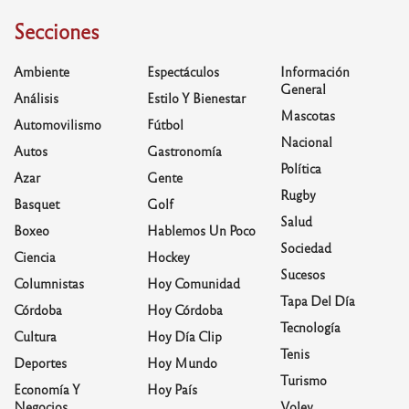
Secciones
Ambiente
Espectáculos
Información
General
Análisis
Estilo Y Bienestar
Mascotas
Automovilismo
Fútbol
Nacional
Autos
Gastronomía
Política
Azar
Gente
Rugby
Basquet
Golf
Salud
Boxeo
Hablemos Un Poco
Sociedad
Ciencia
Hockey
Sucesos
Columnistas
Hoy Comunidad
Tapa Del Día
Córdoba
Hoy Córdoba
Tecnología
Cultura
Hoy Día Clip
Tenis
Deportes
Hoy Mundo
Turismo
Economía Y
Hoy País
Negocios
Voley