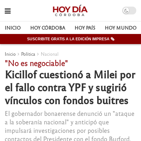
INICIO
HOY CÓRDOBA
HOY PAÍS
HOY MUNDO
SUSCRIBITE GRATIS A LA EDICIÓN IMPRESA 🗞
Inicio
Política
Nacional
"No es negociable"
Kicillof cuestionó a Milei por
el fallo contra YPF y sugirió
vínculos con fondos buitres
El gobernador bonaerense denunció un "ataque
a la soberanía nacional" y anticipó que
impulsará investigaciones por posibles
contactos del Presidente con el fondo Burford,