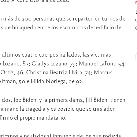
 más de 200 personas que se reparten en turnos de
as de búsqueda entre los escombros del edificio de
s últimos cuatro cuerpos hallados, las víctimas
o Lozano, 83; Gladys Lozano, 79; Manuel LaFont, 54;
rtiz, 46; Christina Beatriz Elvira, 74; Marcus
Altman, 50 e Hilda Noriega, de 92.
s, Joe Biden, y la primera dama, Jill Biden, tienen
ra mano la tragedia y es posible que se trasladen
nfirmó el propio mandatario.
ericanos vinculados al inmueble de los que todavía