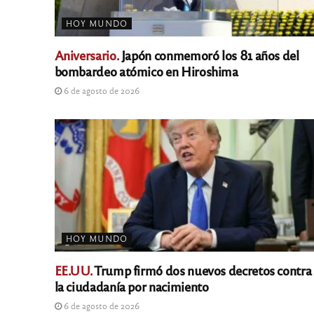
HOY MUNDO
Aniversario.
Japón conmemoró los 81 años del
bombardeo atómico en Hiroshima
6 de agosto de 2026
HOY MUNDO
EE.UU.
Trump firmó dos nuevos decretos contra
la ciudadanía por nacimiento
6 de agosto de 2026