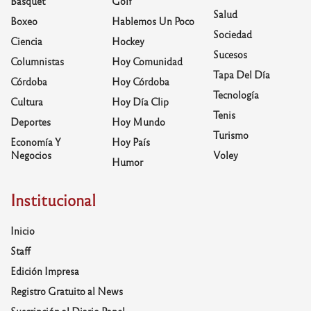
Basquet
Golf
Salud
Boxeo
Hablemos Un Poco
Sociedad
Ciencia
Hockey
Sucesos
Columnistas
Hoy Comunidad
Tapa Del Día
Córdoba
Hoy Córdoba
Tecnología
Cultura
Hoy Día Clip
Tenis
Deportes
Hoy Mundo
Turismo
Economía Y
Hoy País
Negocios
Voley
Humor
Institucional
Inicio
Staff
Edición Impresa
Registro Gratuito al News
Suscripción al Diario Papel