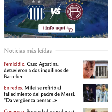
Noticias más leídas
Femicidio.
Caso Agostina:
detuvieron a dos inquilinos de
Barrelier
En redes.
Milei se refirió al
fallecimiento del padre de Messi:
“Da vergüenza pensar…»
Congreso.
Propiedad privada: así