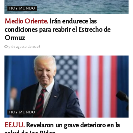
HOY MUNDO
Medio Oriente.
Irán endurece las
condiciones para reabrir el Estrecho de
Ormuz
9 de agosto de 2026
HOY MUNDO
EE.UU.
Revelaron un grave deterioro en la
salud de Joe Biden