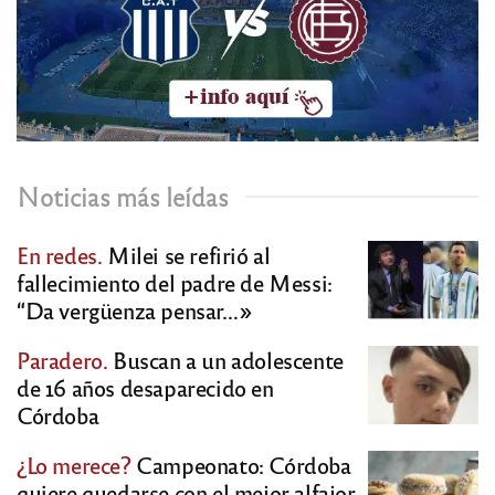
Noticias más leídas
En redes.
Milei se refirió al
fallecimiento del padre de Messi:
“Da vergüenza pensar…»
Paradero.
Buscan a un adolescente
de 16 años desaparecido en
Córdoba
¿Lo merece?
Campeonato: Córdoba
quiere quedarse con el mejor alfajor