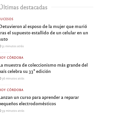
Últimas destacadas
SUCESOS
Detuvieron al esposo de la mujer que murió
tras el supuesto estallido de un celular en un
auto
31 minutos atrás
HOY CÓRDOBA
La muestra de coleccionismo más grande del
país celebra su 33° edición
36 minutos atrás
HOY CÓRDOBA
Lanzan un curso para aprender a reparar
pequeños electrodomésticos
39 minutos atrás