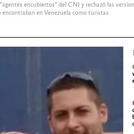
gentes encubiertos" del CNI y rechazó las versiones
e encontraban en Venezuela como turistas