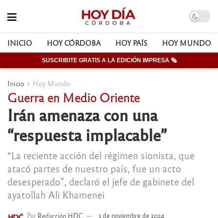
INICIO
HOY CÓRDOBA
HOY PAÍS
HOY MUNDO
SUSCRIBITE GRATIS A LA EDICIÓN IMPRESA 🗞
Inicio
Hoy Mundo
Guerra en Medio Oriente
Irán amenaza con una
“respuesta implacable”
“La reciente acción del régimen sionista, que
atacó partes de nuestro país, fue un acto
desesperado”, declaró el jefe de gabinete del
ayatollah Ali Khamenei
Por
Redacción HDC
1 de noviembre de 2024