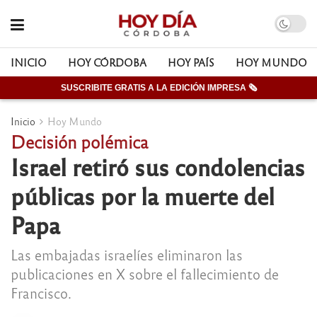
INICIO
HOY CÓRDOBA
HOY PAÍS
HOY MUNDO
SUSCRIBITE GRATIS A LA EDICIÓN IMPRESA 🗞
Inicio
Hoy Mundo
Decisión polémica
Israel retiró sus condolencias
públicas por la muerte del
Papa
Las embajadas israelíes eliminaron las
publicaciones en X sobre el fallecimiento de
Francisco.