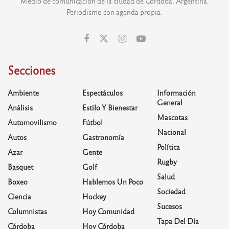
Medio de comunicación de la ciudad de Córdoba, Argentina.
Periodismo con agenda propia.
Secciones
Ambiente
Espectáculos
Información
General
Análisis
Estilo Y Bienestar
Mascotas
Automovilismo
Fútbol
Nacional
Autos
Gastronomía
Política
Azar
Gente
Rugby
Basquet
Golf
Salud
Boxeo
Hablemos Un Poco
Sociedad
Ciencia
Hockey
Sucesos
Columnistas
Hoy Comunidad
Tapa Del Día
Córdoba
Hoy Córdoba