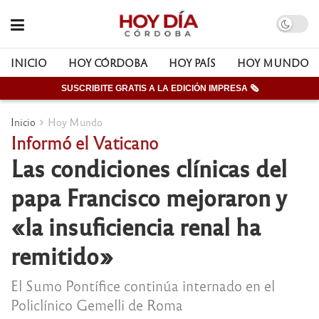
INICIO
HOY CÓRDOBA
HOY PAÍS
HOY MUNDO
SUSCRIBITE GRATIS A LA EDICIÓN IMPRESA 🗞
Inicio
Hoy Mundo
Informó el Vaticano
Las condiciones clínicas del
papa Francisco mejoraron y
«la insuficiencia renal ha
remitido»
El Sumo Pontífice continúa internado en el
Policlínico Gemelli de Roma