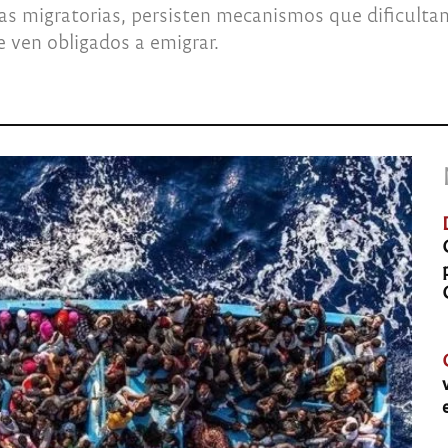
 migratorias, persisten mecanismos que dificultan e
e ven obligados a emigrar.