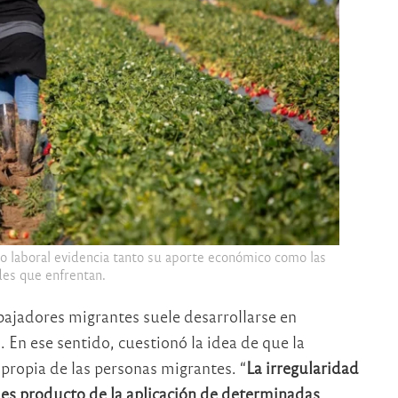
o laboral evidencia tanto su aporte económico como las
es que enfrentan.
ajadores migrantes suele desarrollarse en
En ese sentido, cuestionó la idea de que la
 propia de las personas migrantes. “
La irregularidad
 es producto de la aplicación de determinadas