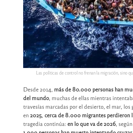
Las políticas de control no frenan la migración, sino 
Desde 2014,
más de 80.000 personas han muer
del mundo
, muchas de ellas mientras intentab
travesías marcadas por el desierto, el mar, lo
en
2025
,
cerca de 8.000 migrantes perdieron l
tragedia continúa:
en lo que va de 2026
, según
1.000 personas han muerto intentando cruzar