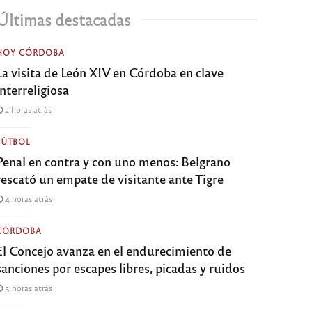
Últimas destacadas
HOY CÓRDOBA
La visita de León XIV en Córdoba en clave
interreligiosa
2 horas atrás
FÚTBOL
Penal en contra y con uno menos: Belgrano
rescató un empate de visitante ante Tigre
4 horas atrás
CÓRDOBA
El Concejo avanza en el endurecimiento de
sanciones por escapes libres, picadas y ruidos
5 horas atrás