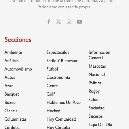
Medio de comunicación de la ciudad de Córdoba, Argentina.
Periodismo con agenda propia.
Secciones
Ambiente
Espectáculos
Información
General
Análisis
Estilo Y Bienestar
Mascotas
Automovilismo
Fútbol
Nacional
Autos
Gastronomía
Política
Azar
Gente
Rugby
Basquet
Golf
Salud
Boxeo
Hablemos Un Poco
Sociedad
Ciencia
Hockey
Sucesos
Columnistas
Hoy Comunidad
Tapa Del Día
Córdoba
Hoy Córdoba