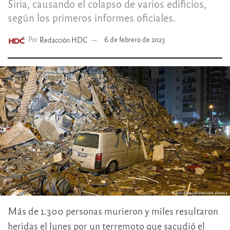
Siria, causando el colapso de varios edificios,
según los primeros informes oficiales.
Por
Redacción HDC
6 de febrero de 2023
Más de 1.300 personas murieron y miles resultaron
heridas el lunes por un terremoto que sacudió el