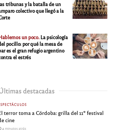
las tribunas y la batalla de un
amparo colectivo que llegó a la
Corte
Hablemos un poco.
La psicología
del pocillo: por qué la mesa de
bar es el gran refugio argentino
contra el estrés
Últimas destacadas
ESPECTÁCULOS
El terror toma a Córdoba: grilla del 11º festival
de cine
4 minutos atrás