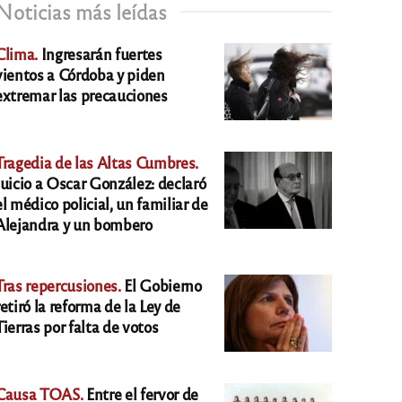
Noticias más leídas
Clima.
Ingresarán fuertes
vientos a Córdoba y piden
extremar las precauciones
Tragedia de las Altas Cumbres.
Juicio a Oscar González: declaró
el médico policial, un familiar de
Alejandra y un bombero
Tras repercusiones.
El Gobierno
retiró la reforma de la Ley de
Tierras por falta de votos
Causa TOAS.
Entre el fervor de