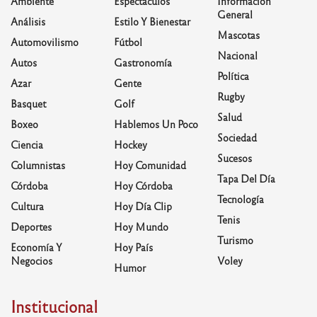
Ambiente
Espectáculos
Información
General
Análisis
Estilo Y Bienestar
Mascotas
Automovilismo
Fútbol
Nacional
Autos
Gastronomía
Política
Azar
Gente
Rugby
Basquet
Golf
Salud
Boxeo
Hablemos Un Poco
Sociedad
Ciencia
Hockey
Sucesos
Columnistas
Hoy Comunidad
Tapa Del Día
Córdoba
Hoy Córdoba
Tecnología
Cultura
Hoy Día Clip
Tenis
Deportes
Hoy Mundo
Turismo
Economía Y
Hoy País
Negocios
Voley
Humor
Institucional