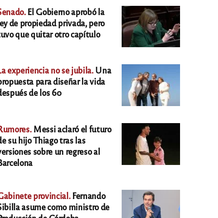
Senado.
El Gobierno aprobó la
ley de propiedad privada, pero
tuvo que quitar otro capítulo
La experiencia no se jubila.
Una
propuesta para diseñar la vida
después de los 60
Rumores.
Messi aclaró el futuro
de su hijo Thiago tras las
versiones sobre un regreso al
Barcelona
Gabinete provincial.
Fernando
Sibilla asume como ministro de
Producción de Córdoba