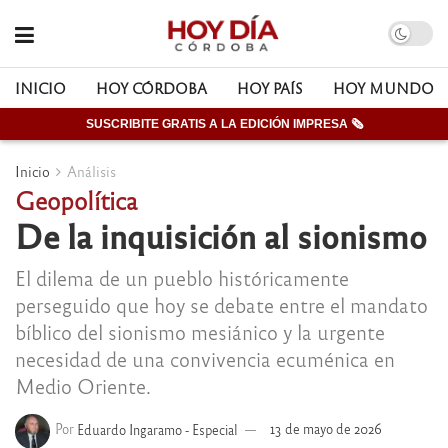
INICIO
HOY CÓRDOBA
HOY PAÍS
HOY MUNDO
SUSCRIBITE GRATIS A LA EDICIÓN IMPRESA 🗞
Inicio
Análisis
Geopolítica
De la inquisición al sionismo
El dilema de un pueblo históricamente
perseguido que hoy se debate entre el mandato
bíblico del sionismo mesiánico y la urgente
necesidad de una convivencia ecuménica en
Medio Oriente.
Por
Eduardo Ingaramo - Especial
13 de mayo de 2026