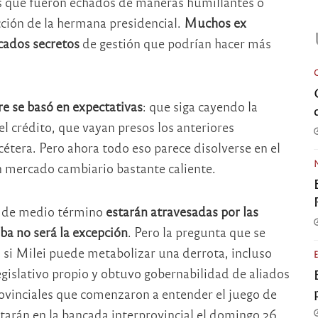
s que fueron echados de maneras humillantes o
cción de la hermana presidencial.
Muchos ex
cados secretos
de gestión que podrían hacer más
re se basó en expectativas
: que siga cayendo la
el crédito, que vayan presos los anteriores
tcétera. Pero ahora todo eso parece disolverse en el
 mercado cambiario bastante caliente.
es de medio término
estarán atravesadas por las
oba no será la excepción
. Pero la pregunta que se
 si Milei puede metabolizar una derrota, incluso
gislativo propio y obtuvo gobernabilidad de aliados
ovinciales que comenzaron a entender el juego de
tarán en la bancada interprovincial el domingo 26