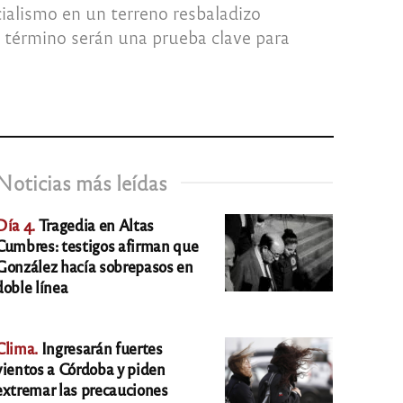
cialismo en un terreno resbaladizo
o término serán una prueba clave para
Noticias más leídas
Día 4.
Tragedia en Altas
Cumbres: testigos afirman que
González hacía sobrepasos en
doble línea
Clima.
Ingresarán fuertes
vientos a Córdoba y piden
extremar las precauciones