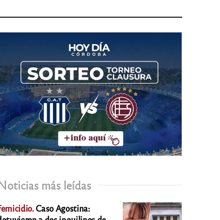
Noticias más leídas
Femicidio.
Caso Agostina:
detuvieron a dos inquilinos de