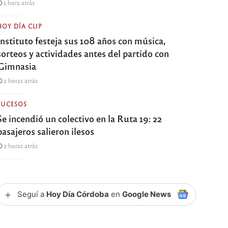
1 hora atrás
HOY DÍA CLIP
Instituto festeja sus 108 años con música,
sorteos y actividades antes del partido con
Gimnasia
2 horas atrás
SUCESOS
Se incendió un colectivo en la Ruta 19: 22
pasajeros salieron ilesos
2 horas atrás
+
Seguí a
Hoy Día Córdoba
en
Google News