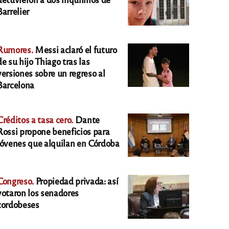
Barrelier
Rumores.
Messi aclaró el futuro
de su hijo Thiago tras las
versiones sobre un regreso al
Barcelona
Créditos a tasa cero.
Dante
Rossi propone beneficios para
jóvenes que alquilan en Córdoba
Congreso.
Propiedad privada: así
votaron los senadores
cordobeses