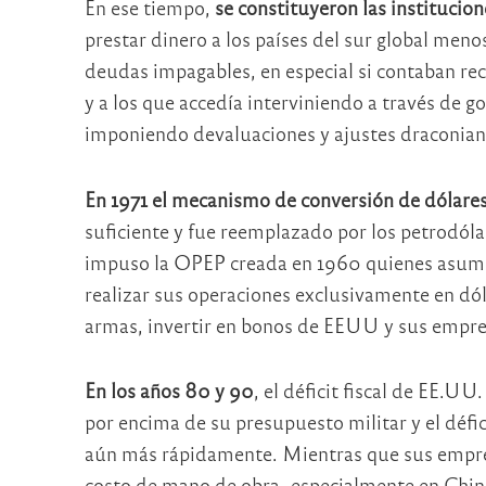
En ese tiempo,
se constituyeron las instituci
prestar dinero a los países del sur global men
deudas impagables, en especial si contaban rec
y a los que accedía interviniendo a través de g
imponiendo devaluaciones y ajustes draconian
En 1971 el mecanismo de conversión de dólares 
suficiente y fue reemplazado por los petrodóla
impuso la OPEP creada en 1960 quienes asumi
realizar sus operaciones exclusivamente en dól
armas, invertir en bonos de EEUU y sus empre
En los años 80 y 90
, el déficit fiscal de EE.
por encima de su presupuesto militar y el défi
aún más rápidamente. Mientras que sus empres
costo de mano de obra -especialmente en China 