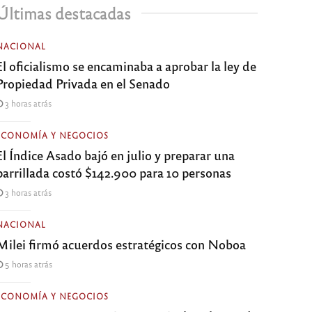
Últimas destacadas
NACIONAL
El oficialismo se encaminaba a aprobar la ley de
Propiedad Privada en el Senado
3 horas atrás
ECONOMÍA Y NEGOCIOS
El Índice Asado bajó en julio y preparar una
parrillada costó $142.900 para 10 personas
3 horas atrás
NACIONAL
Milei firmó acuerdos estratégicos con Noboa
5 horas atrás
ECONOMÍA Y NEGOCIOS