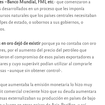
ones –Banco Mundial, FMI, etc
.- que comenzaron a
os desarrollados en un proceso que les imponía
ursos naturales que los países centrales necesitaban
olpes de estado, o sobornos a sus gobiernos, o
os.
en oro dejó de existir
porque ya no contaba con oro
res, por el aumento del precio del petróleo que
eron el compromiso de esos países exportadores a
ares y cuyo superávit podían utilizar al comprarle
sas –aunque sin obtener control-.
UU. que aumentaba la emisión monetaria lo hizo muy
cit comercial creciente hizo que su deuda aumentara
as externalizaban su producción en países de bajo
y luego en otros países de Asia-Pacífico- y así