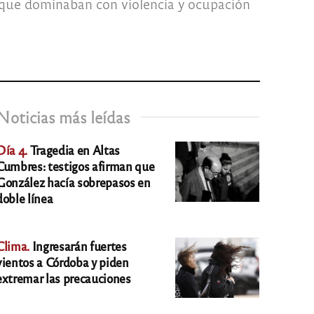
s que dominaban con violencia y ocupación
Noticias más leídas
Día 4.
Tragedia en Altas
Cumbres: testigos afirman que
González hacía sobrepasos en
doble línea
Clima.
Ingresarán fuertes
vientos a Córdoba y piden
extremar las precauciones