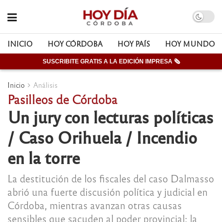
INICIO
HOY CÓRDOBA
HOY PAÍS
HOY MUNDO
SUSCRIBITE GRATIS A LA EDICIÓN IMPRESA 🗞
Inicio
Análisis
Pasilleos de Córdoba
Un jury con lecturas políticas
/ Caso Orihuela / Incendio
en la torre
La destitución de los fiscales del caso Dalmasso
abrió una fuerte discusión política y judicial en
Córdoba, mientras avanzan otras causas
sensibles que sacuden al poder provincial: la