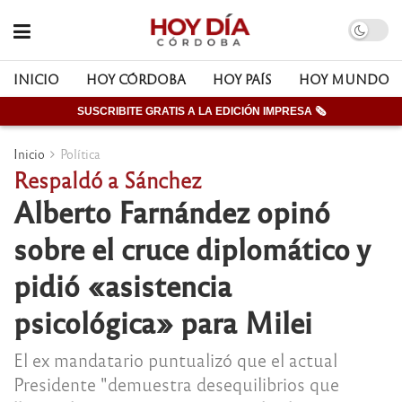
INICIO
HOY CÓRDOBA
HOY PAÍS
HOY MUNDO
SUSCRIBITE GRATIS A LA EDICIÓN IMPRESA 🗞
Inicio
Política
Respaldó a Sánchez
Alberto Farnández opinó
sobre el cruce diplomático y
pidió «asistencia
psicológica» para Milei
El ex mandatario puntualizó que el actual
Presidente "demuestra desequilibrios que