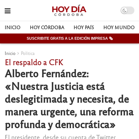
INICIO
HOY CÓRDOBA
HOY PAÍS
HOY MUNDO
SUSCRIBITE GRATIS A LA EDICIÓN IMPRESA 🗞
Inicio
Política
El respaldo a CFK
Alberto Fernández:
«Nuestra Justicia está
deslegitimada y necesita, de
manera urgente, una reforma
profunda y democrática»
El presidente, desde su cuenta de Twitter,