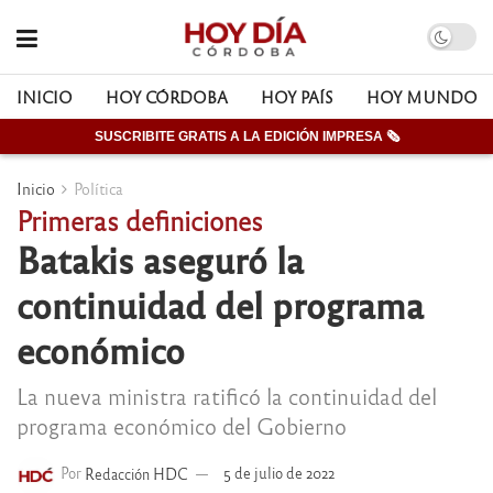
INICIO
HOY CÓRDOBA
HOY PAÍS
HOY MUNDO
SUSCRIBITE GRATIS A LA EDICIÓN IMPRESA 🗞
Inicio
Política
Primeras definiciones
Batakis aseguró la
continuidad del programa
económico
La nueva ministra ratificó la continuidad del
programa económico del Gobierno
Por
Redacción HDC
5 de julio de 2022