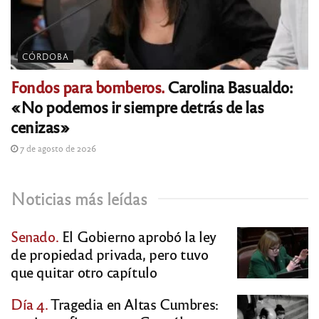
CÓRDOBA
Fondos para bomberos.
Carolina Basualdo:
«No podemos ir siempre detrás de las
cenizas»
7 de agosto de 2026
Noticias más leídas
Senado.
El Gobierno aprobó la ley
de propiedad privada, pero tuvo
que quitar otro capítulo
Día 4.
Tragedia en Altas Cumbres: