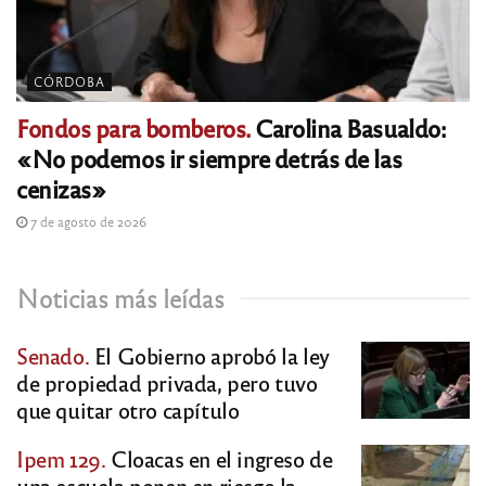
CÓRDOBA
Fondos para bomberos.
Carolina Basualdo:
«No podemos ir siempre detrás de las
cenizas»
7 de agosto de 2026
Noticias más leídas
Senado.
El Gobierno aprobó la ley
de propiedad privada, pero tuvo
que quitar otro capítulo
Ipem 129.
Cloacas en el ingreso de
una escuela ponen en riesgo la