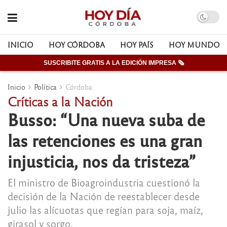
INICIO
HOY CÓRDOBA
HOY PAÍS
HOY MUNDO
SUSCRIBITE GRATIS A LA EDICIÓN IMPRESA 🗞
Inicio
Política
Córdoba
Críticas a la Nación
Busso: “Una nueva suba de
las retenciones es una gran
injusticia, nos da tristeza”
El ministro de Bioagroindustria cuestionó la
decisión de la Nación de reestablecer desde
julio las alícuotas que regían para soja, maíz,
girasol y sorgo.