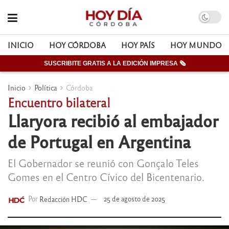
INICIO
HOY CÓRDOBA
HOY PAÍS
HOY MUNDO
SUSCRIBITE GRATIS A LA EDICIÓN IMPRESA 🗞
Inicio
Política
Córdoba
Encuentro bilateral
Llaryora recibió al embajador
de Portugal en Argentina
El Gobernador se reunió con Gonçalo Teles
Gomes en el Centro Cívico del Bicentenario.
Por
Redacción HDC
25 de agosto de 2025