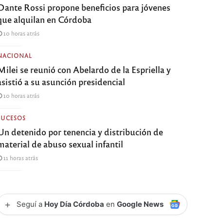
Dante Rossi propone beneficios para jóvenes
que alquilan en Córdoba
10 horas atrás
NACIONAL
Milei se reunió con Abelardo de la Espriella y
asistió a su asunción presidencial
10 horas atrás
SUCESOS
Un detenido por tenencia y distribución de
material de abuso sexual infantil
11 horas atrás
+
Seguí a
Hoy Día Córdoba
en
Google News