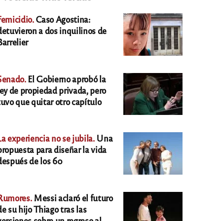
Femicidio.
Caso Agostina:
detuvieron a dos inquilinos de
Barrelier
Senado.
El Gobierno aprobó la
ley de propiedad privada, pero
tuvo que quitar otro capítulo
La experiencia no se jubila.
Una
propuesta para diseñar la vida
después de los 60
Rumores.
Messi aclaró el futuro
de su hijo Thiago tras las
versiones sobre un regreso al