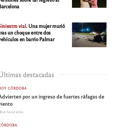
Barcelona
Siniestro vial.
Una mujer murió
tras un choque entre dos
vehículos en barrio Palmar
Últimas destacadas
HOY CÓRDOBA
Advierten por un ingreso de fuertes ráfagas de
viento
10 horas atrás
CÓRDOBA