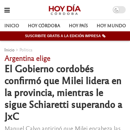
INICIO
HOY CÓRDOBA
HOY PAÍS
HOY MUNDO
SUSCRIBITE GRATIS A LA EDICIÓN IMPRESA 🗞
Inicio
Política
Argentina elige
El Gobierno cordobés
confirmó que Milei lidera en
la provincia, mientras le
sigue Schiaretti superando a
JxC
Manuel Calvo anticipó que Milei encabeza las