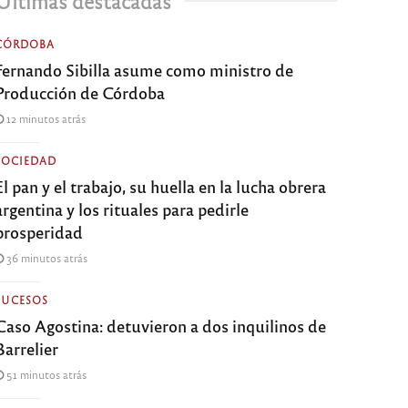
Últimas destacadas
CÓRDOBA
Fernando Sibilla asume como ministro de
Producción de Córdoba
12 minutos atrás
SOCIEDAD
El pan y el trabajo, su huella en la lucha obrera
argentina y los rituales para pedirle
prosperidad
36 minutos atrás
SUCESOS
Caso Agostina: detuvieron a dos inquilinos de
Barrelier
51 minutos atrás