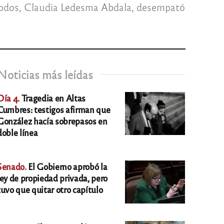
de Todos, Claudia Ledesma Abdala, desempató
Noticias más leídas
Día 4.
Tragedia en Altas
Cumbres: testigos afirman que
González hacía sobrepasos en
doble línea
Senado.
El Gobierno aprobó la
ley de propiedad privada, pero
tuvo que quitar otro capítulo