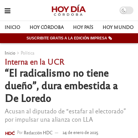
INICIO
HOY CÓRDOBA
HOY PAÍS
HOY MUNDO
SUSCRIBITE GRATIS A LA EDICIÓN IMPRESA 🗞
Inicio
Política
Interna en la UCR
“El radicalismo no tiene
dueño”, dura embestida a
De Loredo
Acusan al diputado de “estafar al electorado”
por impulsar una alianza con LLA
Por
Redacción HDC
24 de enero de 2025