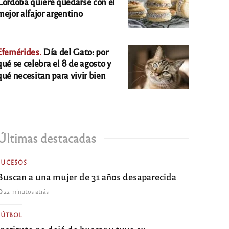
Córdoba quiere quedarse con el
mejor alfajor argentino
Efemérides.
Día del Gato: por
qué se celebra el 8 de agosto y
qué necesitan para vivir bien
Últimas destacadas
SUCESOS
Buscan a una mujer de 31 años desaparecida
22 minutos atrás
FÚTBOL
Instituto no dejó de buscar y tuvo su