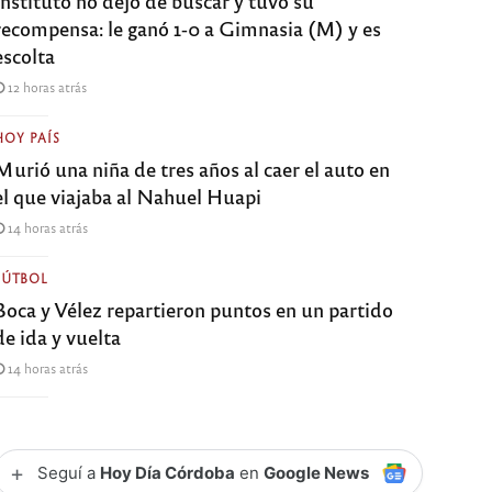
recompensa: le ganó 1-0 a Gimnasia (M) y es
escolta
12 horas atrás
HOY PAÍS
Murió una niña de tres años al caer el auto en
el que viajaba al Nahuel Huapi
14 horas atrás
FÚTBOL
Boca y Vélez repartieron puntos en un partido
de ida y vuelta
14 horas atrás
+
Seguí a
Hoy Día Córdoba
en
Google News