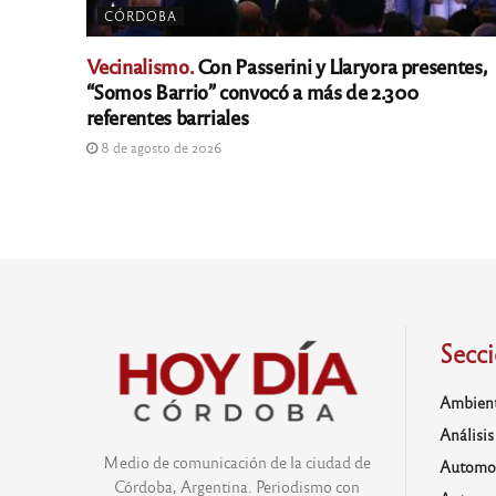
CÓRDOBA
Vecinalismo.
Con Passerini y Llaryora presentes,
“Somos Barrio” convocó a más de 2.300
referentes barriales
8 de agosto de 2026
Secc
Ambien
Análisis
Medio de comunicación de la ciudad de
Automo
Córdoba, Argentina. Periodismo con