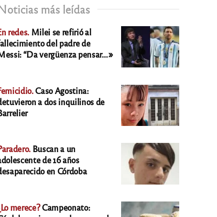
Noticias más leídas
En redes.
Milei se refirió al
fallecimiento del padre de
Messi: “Da vergüenza pensar…»
Femicidio.
Caso Agostina:
detuvieron a dos inquilinos de
Barrelier
Paradero.
Buscan a un
adolescente de 16 años
desaparecido en Córdoba
¿Lo merece?
Campeonato: