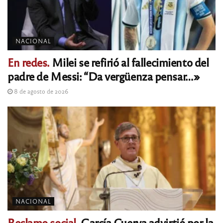
NACIONAL
En redes.
Milei se refirió al fallecimiento del
padre de Messi: “Da vergüenza pensar…»
8 de agosto de 2026
NACIONAL
Reclamo social.
García Cuerva advirtió por la