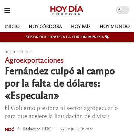
INICIO
HOY CÓRDOBA
HOY PAÍS
HOY MUNDO
SUSCRIBITE GRATIS A LA EDICIÓN IMPRESA 🗞
Inicio
Política
Agroexportaciones
Fernández culpó al campo
por la falta de dólares:
«Especulan»
El Gobierno presiona al sector agropecuario
para que acelere la liquidación de divisas
Por
Redacción HDC
27 de julio de 2022