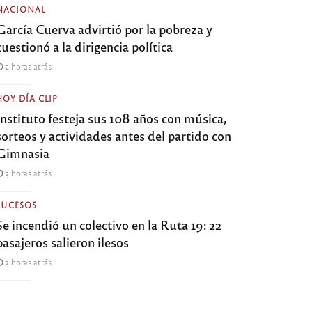
NACIONAL
García Cuerva advirtió por la pobreza y
cuestionó a la dirigencia política
2 horas atrás
HOY DÍA CLIP
Instituto festeja sus 108 años con música,
sorteos y actividades antes del partido con
Gimnasia
3 horas atrás
SUCESOS
Se incendió un colectivo en la Ruta 19: 22
pasajeros salieron ilesos
3 horas atrás