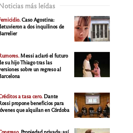
Noticias más leídas
Femicidio.
Caso Agostina:
detuvieron a dos inquilinos de
Barrelier
Rumores.
Messi aclaró el futuro
de su hijo Thiago tras las
versiones sobre un regreso al
Barcelona
Créditos a tasa cero.
Dante
Rossi propone beneficios para
jóvenes que alquilan en Córdoba
Congreso.
Propiedad privada: así