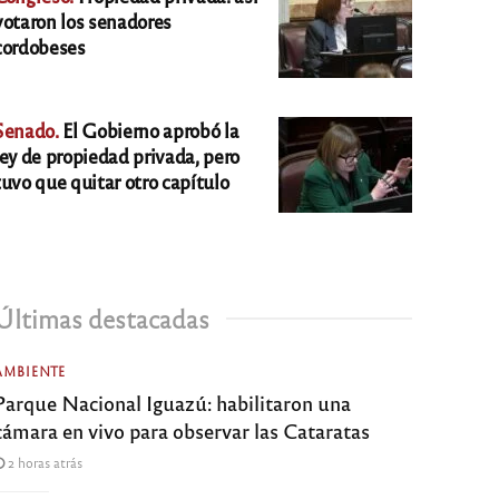
votaron los senadores
cordobeses
Senado.
El Gobierno aprobó la
ley de propiedad privada, pero
tuvo que quitar otro capítulo
Últimas destacadas
AMBIENTE
Parque Nacional Iguazú: habilitaron una
cámara en vivo para observar las Cataratas
2 horas atrás