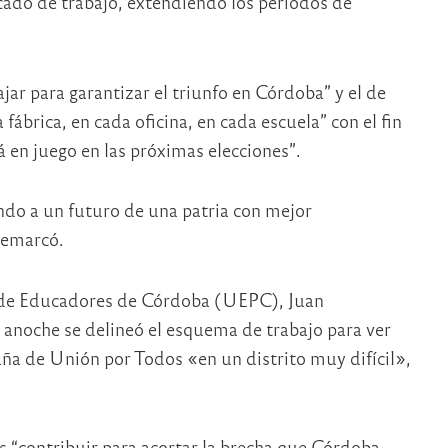
rcado de trabajo, extendiendo los períodos de
 para garantizar el triunfo en Córdoba” y el de
 fábrica, en cada oficina, en cada escuela” con el fin
 en juego en las próximas elecciones”.
do a un futuro de una patria con mejor
 remarcó.
ón de Educadores de Córdoba (UEPC), Juan
 anoche se delineó el esquema de trabajo para ver
a de Unión por Todos «en un distrito muy difícil»,
s “contribuir para acortar la brecha que Córdoba