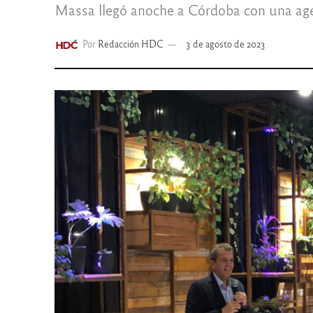
Massa llegó anoche a Córdoba con una age
Por
Redacción HDC
3 de agosto de 2023