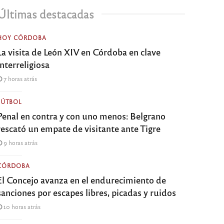
Últimas destacadas
HOY CÓRDOBA
La visita de León XIV en Córdoba en clave
interreligiosa
7 horas atrás
FÚTBOL
Penal en contra y con uno menos: Belgrano
rescató un empate de visitante ante Tigre
9 horas atrás
CÓRDOBA
El Concejo avanza en el endurecimiento de
sanciones por escapes libres, picadas y ruidos
10 horas atrás