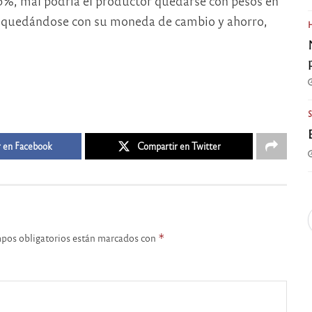
00%, mal podría el productor quedarse con pesos en
uir quedándose con su moneda de cambio y ahorro,
 en Facebook
Compartir en Twitter
pos obligatorios están marcados con
*