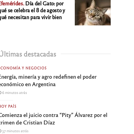
Efemérides.
Día del Gato: por
qué se celebra el 8 de agosto y
qué necesitan para vivir bien
Últimas destacadas
ECONOMÍA Y NEGOCIOS
Energía, minería y agro redefinen el poder
económico en Argentina
6 minutos atrás
HOY PAÍS
Comienza el juicio contra “Pity” Álvarez por el
crimen de Cristian Díaz
37 minutos atrás