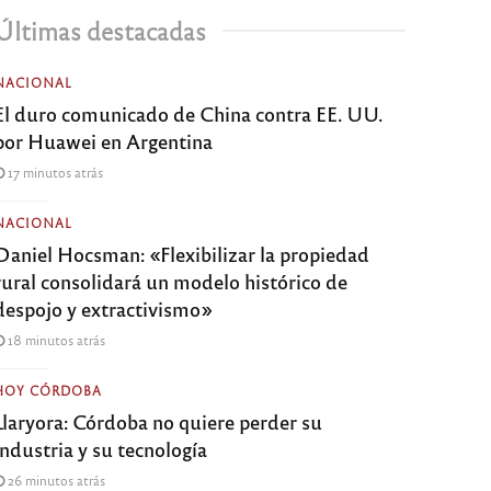
Últimas destacadas
NACIONAL
El duro comunicado de China contra EE. UU.
por Huawei en Argentina
17 minutos atrás
NACIONAL
Daniel Hocsman: «Flexibilizar la propiedad
rural consolidará un modelo histórico de
despojo y extractivismo»
18 minutos atrás
HOY CÓRDOBA
Llaryora: Córdoba no quiere perder su
industria y su tecnología
26 minutos atrás