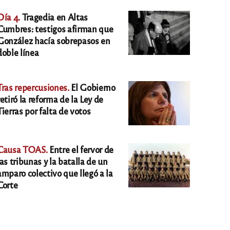
Día 4.
Tragedia en Altas
Cumbres: testigos afirman que
González hacía sobrepasos en
doble línea
Tras repercusiones.
El Gobierno
retiró la reforma de la Ley de
Tierras por falta de votos
Causa TOAS.
Entre el fervor de
las tribunas y la batalla de un
amparo colectivo que llegó a la
Corte