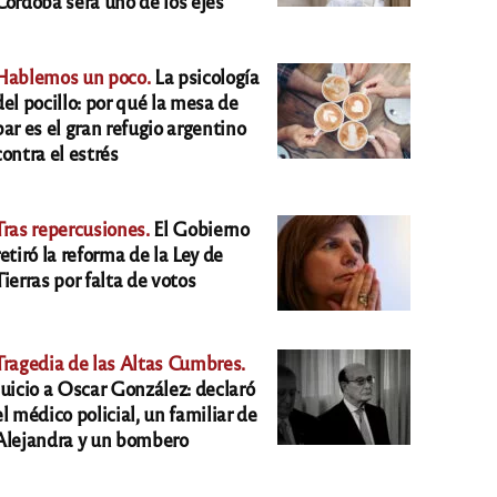
Córdoba será uno de los ejes
Hablemos un poco.
La psicología
del pocillo: por qué la mesa de
bar es el gran refugio argentino
contra el estrés
Tras repercusiones.
El Gobierno
retiró la reforma de la Ley de
Tierras por falta de votos
Tragedia de las Altas Cumbres.
Juicio a Oscar González: declaró
el médico policial, un familiar de
Alejandra y un bombero