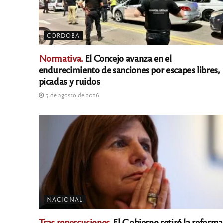
CÓRDOBA
Normativa.
El Concejo avanza en el
endurecimiento de sanciones por escapes libres,
picadas y ruidos
5 de agosto de 2026
NACIONAL
Tras repercusiones.
El Gobierno retiró la reforma