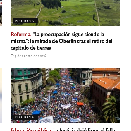
NACIONAL
Reforma.
“La preocupación sigue siendo la
misma”: la mirada de Oberlin tras el retiro del
capítulo de tierras
5 de agosto de 2026
NACIONAL
Educación pública.
La Justicia dejó firme el fallo