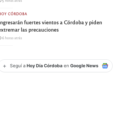
5 horas atrás
HOY CÓRDOBA
Ingresarán fuertes vientos a Córdoba y piden
extremar las precauciones
6 horas atrás
+
Seguí a
Hoy Día Córdoba
en
Google News