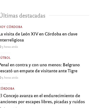
Últimas destacadas
HOY CÓRDOBA
La visita de León XIV en Córdoba en clave
interreligiosa
3 horas atrás
FÚTBOL
Penal en contra y con uno menos: Belgrano
rescató un empate de visitante ante Tigre
5 horas atrás
CÓRDOBA
El Concejo avanza en el endurecimiento de
sanciones por escapes libres, picadas y ruidos