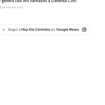
y genera casi mil llamados a Defensa Civil
40 minutos atrás
+
Seguí a
Hoy Día Córdoba
en
Google News