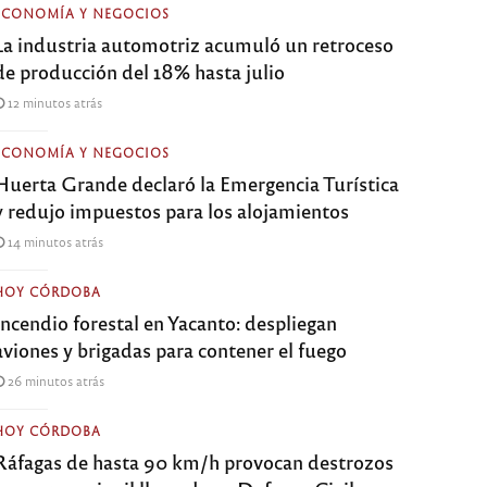
ECONOMÍA Y NEGOCIOS
La industria automotriz acumuló un retroceso
de producción del 18% hasta julio
12 minutos atrás
ECONOMÍA Y NEGOCIOS
Huerta Grande declaró la Emergencia Turística
y redujo impuestos para los alojamientos
14 minutos atrás
HOY CÓRDOBA
Incendio forestal en Yacanto: despliegan
aviones y brigadas para contener el fuego
26 minutos atrás
HOY CÓRDOBA
Ráfagas de hasta 90 km/h provocan destrozos