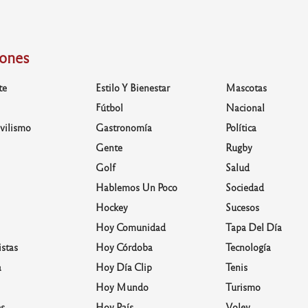
iones
te
Estilo Y Bienestar
Mascotas
Fútbol
Nacional
vilismo
Gastronomía
Política
Gente
Rugby
Golf
Salud
Hablemos Un Poco
Sociedad
Hockey
Sucesos
Hoy Comunidad
Tapa Del Día
stas
Hoy Córdoba
Tecnología
a
Hoy Día Clip
Tenis
Hoy Mundo
Turismo
s
Hoy País
Voley