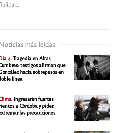
ialidad.
Noticias más leídas
Día 4.
Tragedia en Altas
Cumbres: testigos afirman que
González hacía sobrepasos en
doble línea
Clima.
Ingresarán fuertes
vientos a Córdoba y piden
extremar las precauciones