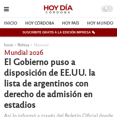
INICIO
HOY CÓRDOBA
HOY PAÍS
HOY MUNDO
SUSCRIBITE GRATIS A LA EDICIÓN IMPRESA 🗞
Inicio
Política
Nacional
Mundial 2026
El Gobierno puso a
disposición de EE.UU. la
lista de argentinos con
derecho de admisión en
estadios
Así lo informó a través del Boletín Oficial donde