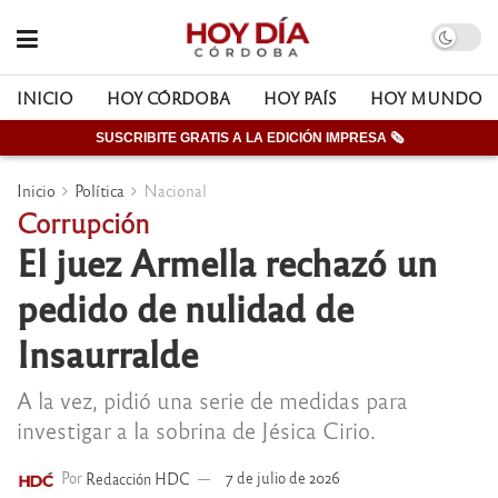
INICIO
HOY CÓRDOBA
HOY PAÍS
HOY MUNDO
SUSCRIBITE GRATIS A LA EDICIÓN IMPRESA 🗞
Inicio
Política
Nacional
Corrupción
El juez Armella rechazó un
pedido de nulidad de
Insaurralde
A la vez, pidió una serie de medidas para
investigar a la sobrina de Jésica Cirio.
Por
Redacción HDC
7 de julio de 2026