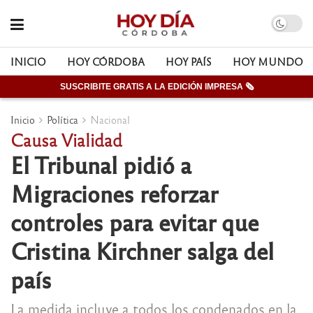
INICIO
HOY CÓRDOBA
HOY PAÍS
HOY MUNDO
SUSCRIBITE GRATIS A LA EDICIÓN IMPRESA 🗞
Inicio
Política
Nacional
Causa Vialidad
El Tribunal pidió a
Migraciones reforzar
controles para evitar que
Cristina Kirchner salga del
país
La medida incluye a todos los condenados en la