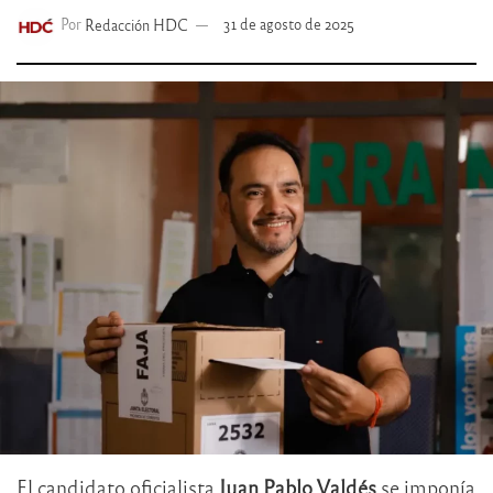
Por
Redacción HDC
31 de agosto de 2025
El candidato oficialista
Juan Pablo Valdés
se imponía