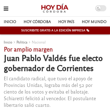
INICIO
HOY CÓRDOBA
HOY PAÍS
HOY MUNDO
SUSCRIBITE GRATIS A LA EDICIÓN IMPRESA 🗞
Inicio
Política
Nacional
Por amplio margen
Juan Pablo Valdés fue electo
gobernador de Corrientes
El candidato radical, que tuvo el apoyo de
Provincias Unidas, lograba más del 52 por
ciento de los votos y evitaba el balotaje.
Schiaretti felicitó al vencedor. El postulante
libertario salió cuarto.