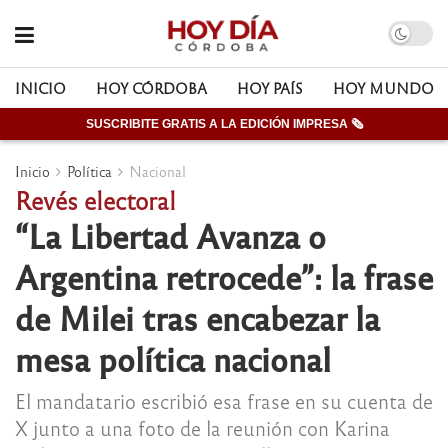
INICIO
HOY CÓRDOBA
HOY PAÍS
HOY MUNDO
SUSCRIBITE GRATIS A LA EDICIÓN IMPRESA 🗞
Inicio
Política
Nacional
Revés electoral
“La Libertad Avanza o
Argentina retrocede”: la frase
de Milei tras encabezar la
mesa política nacional
El mandatario escribió esa frase en su cuenta de
X junto a una foto de la reunión con Karina